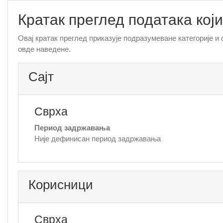
Иди на главни садржај
Кратак преглед података који
Овај кратак преглед приказује подразумеване категорије и
овде наведене.
Сајт
Сврха
Период задржавања
Није дефинисан период задржавања
Корисници
Сврха