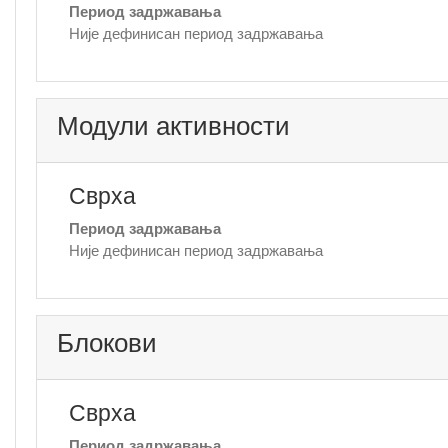
Период задржавања
Није дефинисан период задржавања
Модули активности
Сврха
Период задржавања
Није дефинисан период задржавања
Блокови
Сврха
Период задржавања