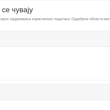
 се чувају
 сврхе задржавања корисничких података. Одређене области могу