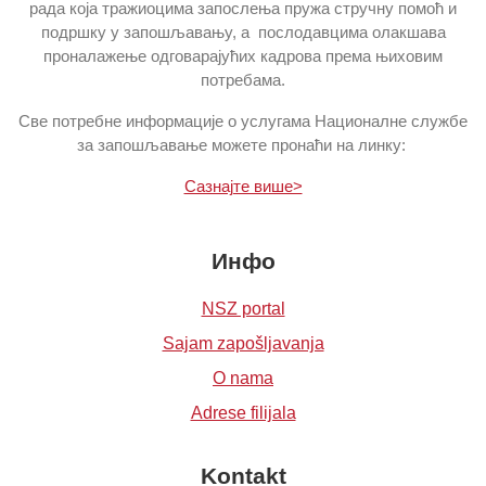
рада која тражиоцима запослења пружа стручну помоћ и
подршку у запошљавању, а послодавцима олакшава
проналажење одговарајућих кадрова према њиховим
потребама.
Све потребне информације о услугама Националне службе
за запошљавање можете пронаћи на линку:
Сазнајте више>
Инфо
NSZ portal
Sajam zapošljavanja
O nama
Adrese filijala
Kontakt