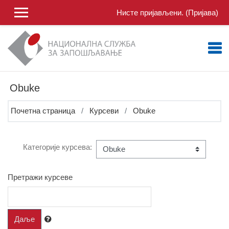
Иди на главни садржај
Нисте пријављени. (
Пријава
)
Obuke
Почетна страница
Курсеви
Obuke
Категорије курсева:
Претражи курсеве
Даље