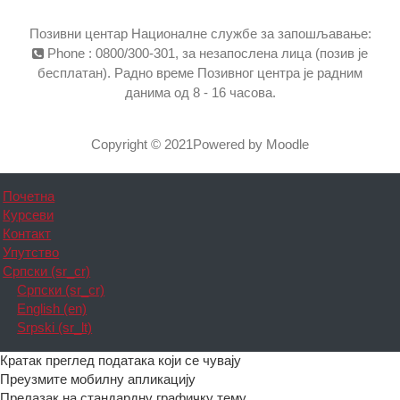
Позивни центар Националне службе за запошљавање:
Phone : 0800/300-301, за незапослена лица (позив је
бесплатан). Радно време Позивног центра је радним
данима од 8 - 16 часова.
Copyright © 2021Powered by Moodle
Почетна
Курсеви
Контакт
Упутство
Српски ‎(sr_cr)‎
Српски ‎(sr_cr)‎
English ‎(en)‎
Srpski ‎(sr_lt)‎
Кратак преглед података који се чувају
Преузмите мобилну апликацију
Прелазак на стандардну графичку тему