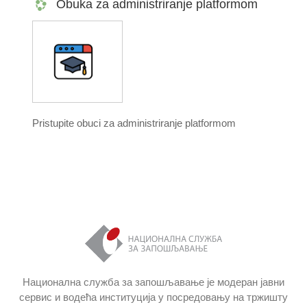
Obuka za administriranje platformom
пословања, а Пут до успешног предузетника ће
вам управо то омогућити.
Pristupite obuci za administriranje platformom
Национална служба за запошљавање је модеран јавни
сервис и водећа институција у посредовању на тржишту