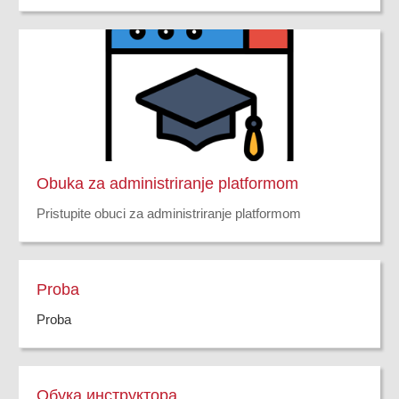
успехом закорачити у самостални посао. Добра
припрема и процена гаранти су успешног
пословања, а Пут до успешног предузетника ће вам
управо то омогућити.
Obuka za administriranje platformom
Pristupite obuci za administriranje platformom
Proba
Proba
Обука инструктора