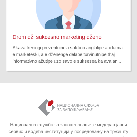
thaj šajipe, a ini motivacia e dženosko aktivno te rodol
buti.
Drom dži sukcesno marketing dženo
Akava treningi prezentuinela salelino anglalipe ani lumia
e marketeski, a e dženenge delape turvinutnipe thaj
informativno ažutipe uzo savo e suksesea ka ava ani
kokoribaski buti. Šukar gatisaripe thaj dikhljaripe ka
oven garanti vaš suksesuni buti, a Drom dži suksesuno
manginutno e bukjako vaš odova ka dol tumenge
ažutipe.
Национална служба за запошљавање је модеран јавни
сервис и водећа институција у посредовању на тржишту