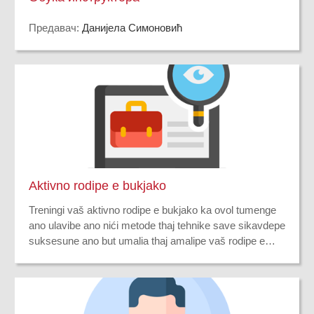
Предавач:
Данијела Симоновић
Aktivno rodipe e bukjako
Treningi vaš aktivno rodipe e bukjako ka ovol tumenge
ano ulavibe ano nići metode thaj tehnike save sikavdepe
suksesune ano but umalia thaj amalipe vaš rodipe e
bukjako. Prekal barjaripe e tehnikako thaj
ekspertizmesko vaš aktivno rodipe e bukjako legarela
bućarnipe, prekal treningi savo dela tumenge ažutipe
prekal bibućarne džene te pindžaren poro ekspertizmi