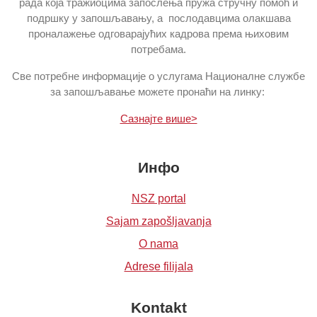
рада која тражиоцима запослења пружа стручну помоћ и
подршку у запошљавању, а послодавцима олакшава
проналажење одговарајућих кадрова према њиховим
потребама.
Све потребне информације о услугама Националне службе
за запошљавање можете пронаћи на линку:
Сазнајте више>
Инфо
NSZ portal
Sajam zapošljavanja
O nama
Adrese filijala
Kontakt