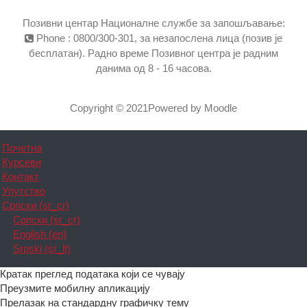
Позивни центар Националне службе за запошљавање:
Phone : 0800/300-301, за незапослена лица (позив је
бесплатан). Радно време Позивног центра је радним
данима од 8 - 16 часова.
Copyright © 2021Powered by Moodle
Почетна
Курсеви
Контакт
Упутство
Српски ‎(sr_cr)‎
Српски ‎(sr_cr)‎
English ‎(en)‎
Srpski ‎(sr_lt)‎
Кратак преглед података који се чувају
Преузмите мобилну апликацију
Прелазак на стандардну графичку тему