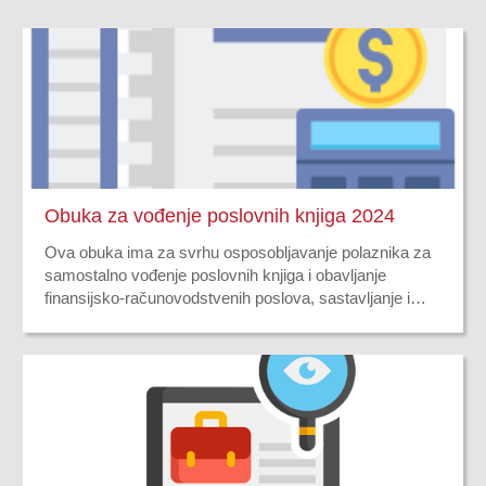
Obuka za vođenje poslovnih knjiga 2024
Ova obuka ima za svrhu osposobljavanje polaznika za
samostalno vođenje poslovnih knjiga i obavljanje
finansijsko-računovodstvenih poslova, sastavljanje i
prezentaciju finansijskih i poreskih izvestaja. Polaznici
će steći profesionalna znanja iz oblasti zakonske
regulative,funkcije knjigovodstva,računovodstvenog
informacionog sistema rada u MS Excel programu i sl.
Ishodi ucenja prema ovom programu su:znanja o teoriji
knjigovodstva i računovodstva;primena principa i
elemenata knjigovodstva u radu; vođenje poslovnih
knjiga po sistemu dvojnog knjigovodstva; izrada